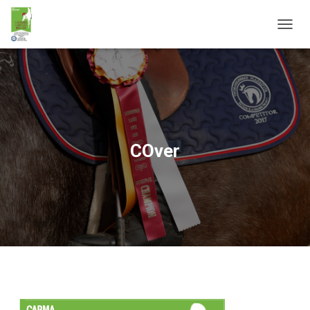
T
O
G
G
L
E
N
A
V
COver
I
G
A
T
I
O
N